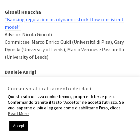
Gissell Huaccha
“Banking regulation in a dynamic stock-flow consistent
model”
Advisor: Nicola Giocoli
Committee: Marco Enrico Guidi (Università di Pisa), Gary
Dymski (University of Leeds), Marco Veronese Passarella
(University of Leeds)
Daniele Aurigi
“How regulation affects efficiency and investments in the
water sector: a theoretical approach and a case study of the
Consenso al trattamento dei dati
Italian water integrated system in Tuscany”
Questo sito utilizza cookie tecnici, propri e di terze parti.
Advisor: Nicola Dimitri
Confermando tramite il tasto "Accetto" ne accetti l'utilizzo. Se
vuoi saperne di più e leggere come disabilitarne l'uso, clicca
Committee: Massimo D’Antoni (Università di Siena), Alberto
Read More
Asquer (SOAS-Londra), Ennio Bilancini (IMT-Lucca)
Accept
______________________________________________________